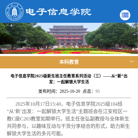
本科教育
电子信息学院2025级新生班主任教育系列活动（三）——从“新”出
发：一起解锁大学生活
发布时间：2025-10-20 点击：
95
2025
年
10
月
17
日
15:40
，电子信息学院
2025
级
104
班
“
从
‘
新
’
出发：一起解锁大学生活
”
主题班会在江安校区一
教
C
座
C203
教室如期举行。班主任张弘副教授与全体新生
共同参与，以趣味互动与干货分享结合的形式，助力新生
解锁大学生活的多元可能。