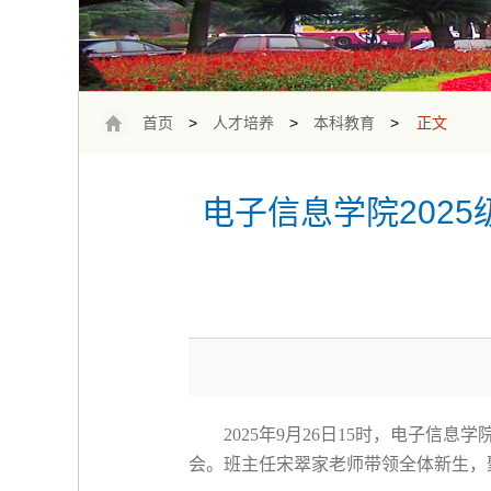
首页
>
人才培养
>
本科教育
>
正文
电子信息学院202
2025
年
9
月
26
日
15
时，电子信息学
会。班主任宋翠家老师带领全体新生，