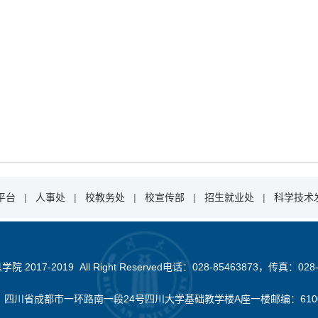
平台
|
人事处
|
校教务处
|
校宣传部
|
招生就业处
|
科学技术
2017-2019 All Right Reserved电话：028-85463873，传真：028-
：四川省成都市一环路南一段24号四川大学基础教学楼A座一楼邮编：610