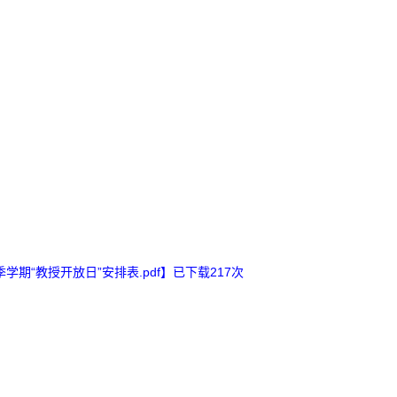
秋季学期“教授开放日”安排表.pdf
】已下载
217
次