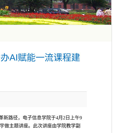
办AI赋能一流课程建
革新路径，电子信息学院于
4
月
2
日上午
9
宇做主题讲座。此次讲座由学院教学副