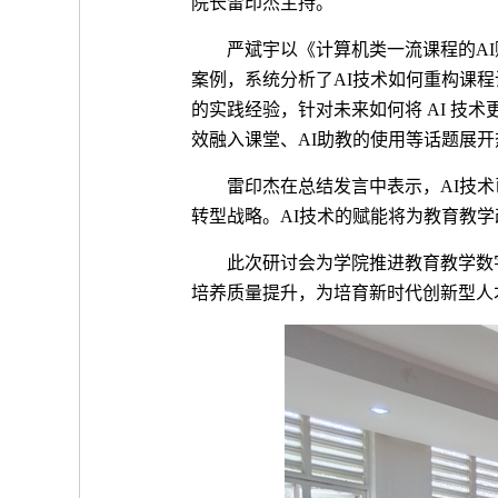
院长雷印杰主持。
严斌宇以《计算机类一流课程的
AI
案例，系统分析了
AI
技术如何重构课程
的实践经验，针对未来如何将
AI
技术
效融入课堂、
AI
助教的使用等话题展开
雷印杰在总结发言中表示，
AI
技术
转型战略。
AI
技术的赋能将为教育教学
此次研讨会为学院推进教育教学数
培养质量提升，为培育新时代创新型人